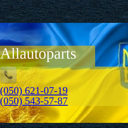
Allautoparts
(050) 621-07-19
(050) 543-57-87