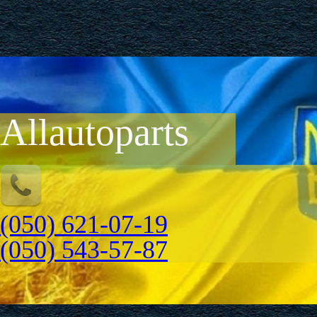
Allautoparts
(050) 621-07-19
(050) 543-57-87