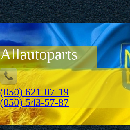
Allautoparts
(050) 621-07-19
(050) 543-57-87