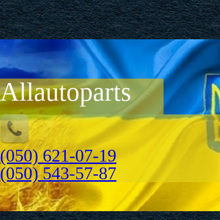
Allautoparts
(050) 621-07-19
(050) 543-57-87