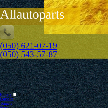
Allautoparts
(050) 621-07-19
(050) 543-57-87
Кошик
Меню
Головна
Товари
О нас