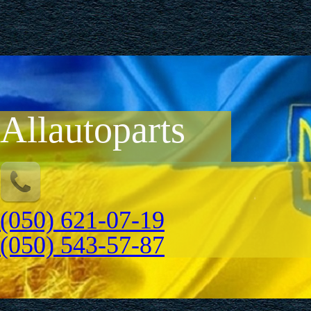
Allautoparts
(050) 621-07-19
(050) 543-57-87