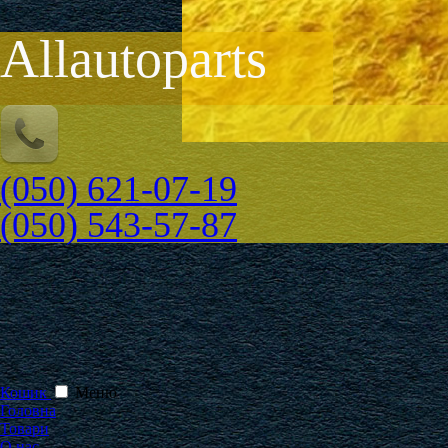
Allautoparts
(050) 621-07-19
(050) 543-57-87
Кошик
Меню
Головна
Товари
О нас